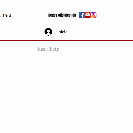
Redes Oficiales I3D
s 15:4
Iniciar sesión
Suscríbete
 la
estra página para que
hombre y que han sido