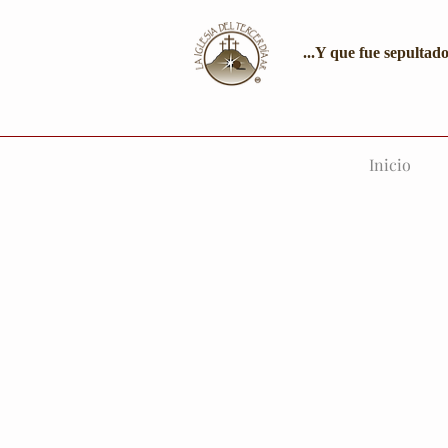
...Y que fue sepultado
Inicio
Un l
La Iglesia del Tercer Día
puedas conocer algunas de 
el eje del rumbo de la hist