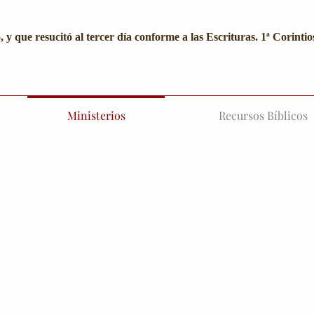
, y que resucitó al tercer día
conforme a las Escrituras. 1ª Corintio
Ministerios
Recursos Bíblicos
ugar para aprender y maravillarte de
historia de este gran libro
 cuenta también un pequeño Museo el cual te mostramos en nu
las Biblias mas sobresalientes a lo largo de la historia del 
oria en el mundo entero.