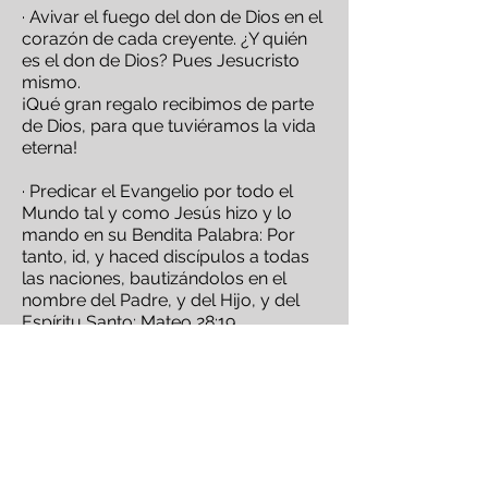
· Avivar el fuego del don de Dios en el
corazón de cada creyente. ¿Y quién
es el don de Dios? Pues Jesucristo
mismo.
¡Qué gran regalo recibimos de parte
de Dios, para que tuviéramos la vida
eterna!
· Predicar el Evangelio por todo el
Mundo tal y como Jesús hizo y lo
mando en su Bendita Palabra: Por
tanto, id, y haced discípulos a todas
las naciones, bautizándolos en el
nombre del Padre, y del Hijo, y del
Espíritu Santo;
Mateo 28:19.
Congregate
y busca de Dios y
conoce más acerca de su Palabra.
Tenemos reuniones en diversos días
de la semana y diferentes horarios.
Checalos y unete a nosotros para
que juntos crezcamos en el