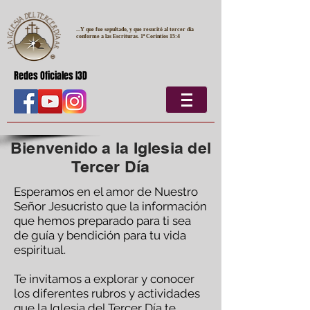
...Y que fue sepultado, y que resucitó al tercer día
conforme a las Escrituras. 1ª Corintios 15:4
Redes Oficiales I3D
Bienvenido a la Iglesia del
Tercer Día
Esperamos en el amor de Nuestro
Señor Jesucristo que la información
que hemos preparado para ti sea
de guía y bendición para tu vida
espiritual.
Te invitamos a explorar y conocer
los diferentes rubros y actividades
que la Iglesia del Tercer Día te