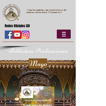
...Y que fue sepultado, y que resucitó al tercer día
conforme a las Escrituras. 1ª Corintios 15:4
Redes Oficiales I3D
Biblioteca Predicaciones
Mayo